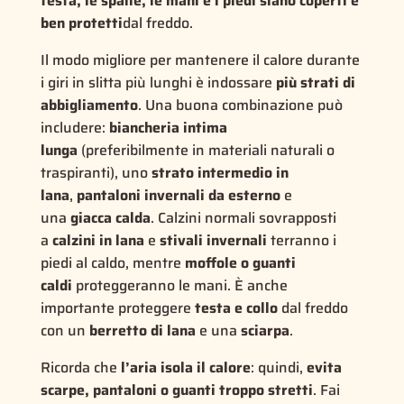
testa, le spalle, le mani e i piedi siano coperti e
ben protetti
dal freddo.
Il modo migliore per mantenere il calore durante
i giri in slitta più lunghi è indossare
più strati di
abbigliamento
. Una buona combinazione può
includere:
biancheria intima
lunga
(preferibilmente in materiali naturali o
traspiranti), uno
strato intermedio in
lana
,
pantaloni invernali da esterno
e
una
giacca calda
. Calzini normali sovrapposti
a
calzini in lana
e
stivali invernali
terranno i
piedi al caldo, mentre
moffole o guanti
caldi
proteggeranno le mani. È anche
importante proteggere
testa e collo
dal freddo
con un
berretto di lana
e una
sciarpa
.
Ricorda che
l’aria isola il calore
: quindi,
evita
scarpe, pantaloni o guanti troppo stretti
. Fai