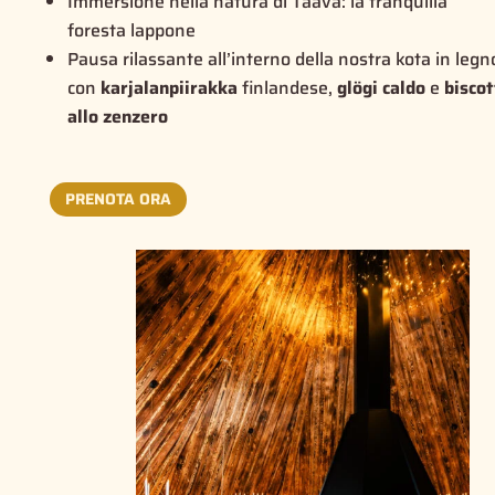
Immersione nella natura di Taava: la tranquilla
foresta lappone
Pausa rilassante all’interno della nostra
kota
in legn
con
karjalanpiirakka
finlandese,
glögi caldo
e
biscot
allo zenzero
PRENOTA ORA