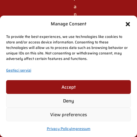
a
n
a
Manage Consent
t
u
To provide the best experiences, we use technologies like cookies to
store and/or access device information. Consenting to these
r
technologies will allow us to process data such as browsing behavior or
a
unique IDs on this site. Not consenting or withdrawing consent, may
adversely affect certain features and functions.
e
l
Gestisci servizi
e
t
Accept
r
a
Deny
d
i
View preferences
z
i
Privacy Policy
Impressum
o