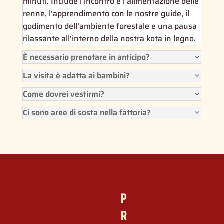
minuti. Include l’incontro e l’alimentazione delle
renne, l’apprendimento con le nostre guide, il
godimento dell’ambiente forestale e una pausa
rilassante all’interno della nostra kota in legno.
È necessario prenotare in anticipo?
La visita è adatta ai bambini?
Come dovrei vestirmi?
Ci sono aree di sosta nella fattoria?
P
R