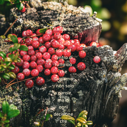
tà, il
benesser
e degli
animali e
il rispetto
per la
natura
sono al
centro di
tutto ciò
che
facciamo
– non solo
a parole,
ma in
ogni
decisione
che