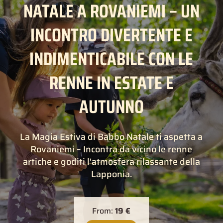
NATALE A ROVANIEMI – UN
INCONTRO DIVERTENTE E
INDIMENTICABILE CON LE
RENNE IN ESTATE E
AUTUNNO
La Magia Estiva di Babbo Natale ti aspetta a
Rovaniemi – Incontra da vicino le renne
artiche e goditi l'atmosfera rilassante della
Lapponia.
From:
19 €