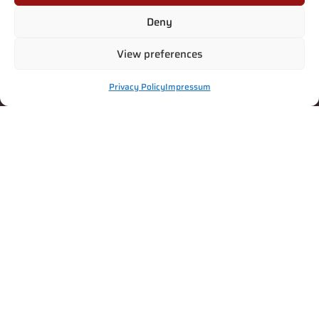
Deny
View preferences
Privacy Policy
Impressum
Privacy Policy
Suomi
(
Finlandese
)
English
(
Inglese
)