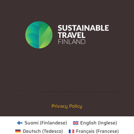
Privacy Policy
Suomi
(
Finlandese
)
English
(
Inglese
)
Deutsch
(
Tedesco
)
Français
(
Francese
)