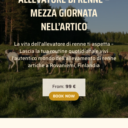
MEZZA GIORNATA
NELL’ARTICO
La vita dell'allevatore di renne ti aspetta –
Lascia la tua routine quotidiana e vivi
l'autentico mondo dell'allevamento di renne
artiche a Rovaniemi, Finlandia
From:
99 €
BOOK NOW