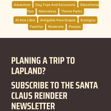
Adventure
Day Trips And Excursions
Educational
Tour
Naturaleza
Theme Parks
Al Aire Libre
Amigable Para Grupos
Ecológico
Familiar
Moderate
Parejas
PLANING A TRIP TO
LAPLAND?
SUBSCRIBE TO THE SANTA
CLAUS REINDEER
NEWSLETTER