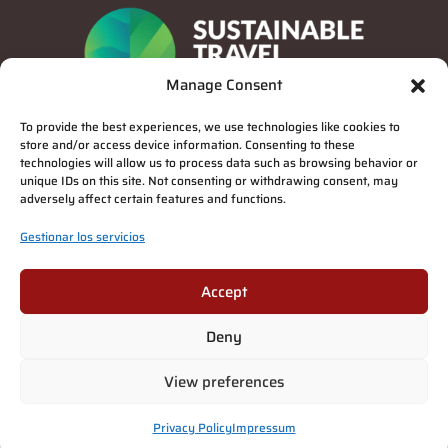
Manage Consent
To provide the best experiences, we use technologies like cookies to
store and/or access device information. Consenting to these
technologies will allow us to process data such as browsing behavior or
unique IDs on this site. Not consenting or withdrawing consent, may
adversely affect certain features and functions.
Gestionar los servicios
Privacy Policy
Accept
Deny
Suomi
(
Finlandés
)
English
(
Inglés
)
Deutsch
(
Alemán
)
Français
(
Francés
)
View preferences
Italiano
Español
Privacy Policy
Impressum