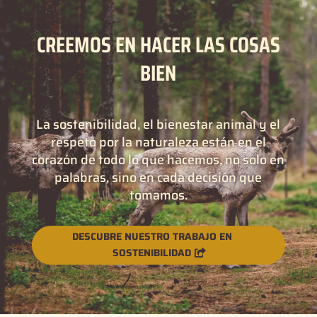
CREEMOS EN HACER LAS COSAS
BIEN
La sostenibilidad, el bienestar animal y el
respeto por la naturaleza están en el
corazón de todo lo que hacemos, no solo en
palabras, sino en cada decisión que
tomamos.
DESCUBRE NUESTRO TRABAJO EN
SOSTENIBILIDAD