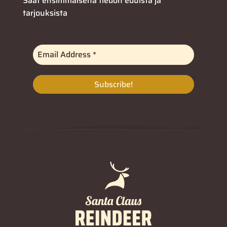
Saat ensimmäisenä tiedon eduista ja
tarjouksista