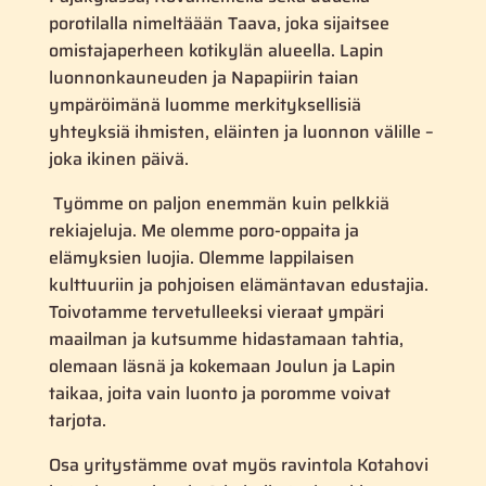
porotilalla nimeltäään Taava, joka sijaitsee
omistajaperheen kotikylän alueella. Lapin
luonnonkauneuden ja Napapiirin taian
ympäröimänä luomme merkityksellisiä
yhteyksiä ihmisten, eläinten ja luonnon välille –
joka ikinen päivä.
Työmme on paljon enemmän kuin pelkkiä
rekiajeluja. Me olemme poro-oppaita ja
elämyksien luojia. Olemme lappilaisen
kulttuuriin ja pohjoisen elämäntavan edustajia.
Toivotamme tervetulleeksi vieraat ympäri
maailman ja kutsumme hidastamaan tahtia,
olemaan läsnä ja kokemaan Joulun ja Lapin
taikaa, joita vain luonto ja poromme voivat
tarjota.
Osa yritystämme ovat myös ravintola Kotahovi