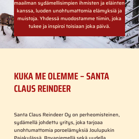
maailman sydämellisimpien ihmisten ja eläinten
kanssa, luoden unohtumattomia elämyksiä ja
muistoja. Yhdessä muodostamme tiimin, joka
tukee ja inspiroi toisiaan joka päivä.
KUKA ME OLEMME – SANTA
CLAUS REINDEER
Santa Claus Reindeer Oy on perheomisteinen,
sydämellä johdettu yritys, joka tarjoaa
unohtumattomia poroelämyksiä Joulupukin
Pajakylässä, Rovaniemellä sekä uudella