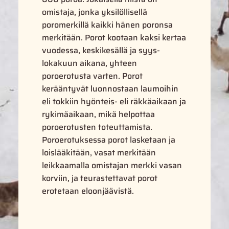
omistaja, jonka yksilöllisellä
poromerkillä kaikki hänen poronsa
merkitään. Porot kootaan kaksi kertaa
vuodessa, keskikesällä ja syys-
lokakuun aikana, yhteen
poroerotusta varten. Porot
kerääntyvät luonnostaan laumoihin
eli tokkiin hyönteis- eli räkkäaikaan ja
rykimäaikaan, mikä helpottaa
poroerotusten toteuttamista.
Poroerotuksessa porot lasketaan ja
loislääkitään, vasat merkitään
leikkaamalla omistajan merkki vasan
korviin, ja teurastettavat porot
erotetaan eloonjäävistä.