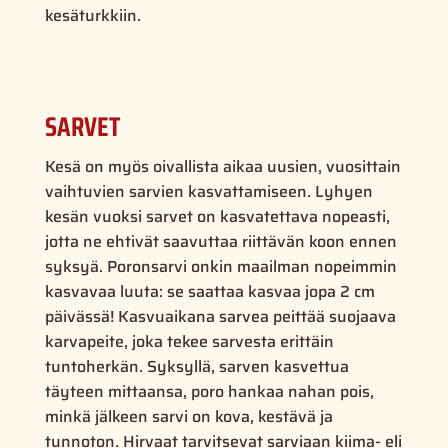
kesäturkkiin.
SARVET
Kesä on myös oivallista aikaa uusien, vuosittain
vaihtuvien sarvien kasvattamiseen. Lyhyen
kesän vuoksi sarvet on kasvatettava nopeasti,
jotta ne ehtivät saavuttaa riittävän koon ennen
syksyä. Poronsarvi onkin maailman nopeimmin
kasvavaa luuta: se saattaa kasvaa jopa 2 cm
päivässä! Kasvuaikana sarvea peittää suojaava
karvapeite, joka tekee sarvesta erittäin
tuntoherkän. Syksyllä, sarven kasvettua
täyteen mittaansa, poro hankaa nahan pois,
minkä jälkeen sarvi on kova, kestävä ja
tunnoton. Hirvaat tarvitsevat sarviaan kiima- eli