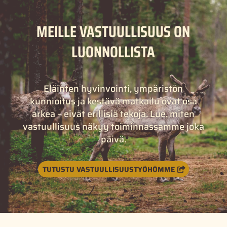
MEILLE VASTUULLISUUS ON
LUONNOLLISTA
Eläinten hyvinvointi, ympäristön
kunnioitus ja kestävä matkailu ovat osa
arkea – eivät erillisiä tekoja. Lue, miten
vastuullisuus näkyy toiminnassamme joka
päivä.
TUTUSTU VASTUULLISUUSTYÖHÖMME