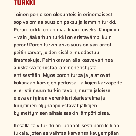
TURKKI
Toinen pohjoisen olosuhteisiin erinomaisesti
sopiva ominaisuus on paksu ja lämmin turkki.
Poron turkki onkin maailman toiseksi lämpimin
– vain jääkarhun turkki on eristävämpi kuin
poron! Poron turkin erikoisuus on sen ontot
peitinkarvat, joiden sisälle muodostuu
ilmataskuja. Peitinkarvan alla kasvava tiheä
aluskarva tehostaa lämmöneristystä
entisestään. Myös poron turpa ja jalat ovat
kokonaan karvojen peitossa. Jalkojen karvapeite
ei eristä muun turkin tavoin, mutta jaloissa
oleva erityinen verenkiertojärjestelmä ja
luuytimen öljyhappo estävät jalkojen
kylmettymisen alhaisissakin lämpötiloissa.
Kesällä talviturkki on luonnollisesti porolle liian
tukala, joten se vaihtaa karvansa kevyempään