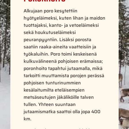
Alkujaan poro kesytettiin
hyötyeläimeksi, kuten lihan ja maidon
tuottajaksi, kanto- ja vetoeläimeksi
sekä houkutuseläimeksi
peuranpyyntiin. Lisäksi porosta
saatiin raaka-aineita vaatteisiin ja
työkaluihin. Poro toimi keskeisenä
kulkuvälineenä pohjoisen erämaissa;
poronhoito tapahtui jutaamalla, mikä
tarkoitti muuttamista porojen perässä
pohjoisen tunturinummien
kesälaitumilta eteläisempien
metsäseutujen jäkäliköille talven
tullen. Yhteen suuntaan
jutaamismatka saattoi olla jopa 400
km.