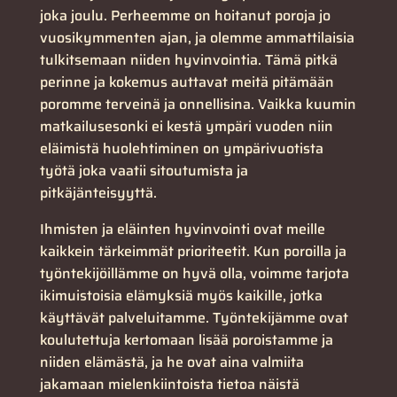
joka joulu. Perheemme on hoitanut poroja jo
vuosikymmenten ajan, ja olemme ammattilaisia
tulkitsemaan niiden hyvinvointia. Tämä pitkä
perinne ja kokemus auttavat meitä pitämään
poromme terveinä ja onnellisina. Vaikka kuumin
matkailusesonki ei kestä ympäri vuoden niin
eläimistä huolehtiminen on ympärivuotista
työtä joka vaatii sitoutumista ja
pitkäjänteisyyttä.
Ihmisten ja eläinten hyvinvointi ovat meille
kaikkein tärkeimmät prioriteetit. Kun poroilla ja
työntekijöillämme on hyvä olla, voimme tarjota
ikimuistoisia elämyksiä myös kaikille, jotka
käyttävät palveluitamme. Työntekijämme ovat
koulutettuja kertomaan lisää poroistamme ja
niiden elämästä, ja he ovat aina valmiita
jakamaan mielenkiintoista tietoa näistä