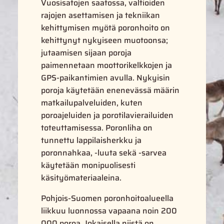
Vuosisatojen saatossa, valtioiden
rajojen asettamisen ja tekniikan
kehittymisen myötä poronhoito on
kehittynyt nykyiseen muotoonsa;
jutaamisen sijaan poroja
paimennetaan moottorikelkkojen ja
GPS-paikantimien avulla. Nykyisin
poroja käytetään enenevässä määrin
matkailupalveluiden, kuten
poroajeluiden ja porotilavierailuiden
toteuttamisessa. Poronliha on
tunnettu lappilaisherkku ja
poronnahkaa, -luuta sekä -sarvea
käytetään monipuolisesti
käsityömateriaaleina.
Pohjois-Suomen poronhoitoalueella
liikkuu luonnossa vapaana noin 200
000 poroa. Jokaisella niistä on