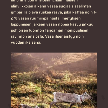
emonmaidon ansiosta. Ensimmäisten
elinviikkojen aikana vasaa suojaa sisäelinten
ympärillä oleva ruskea rasva, joka kattaa noin 1-
2 % vasan ruumiinpainosta. Imetyksen
loppumisen jälkeen vasan nopea kasvu jatkuu
pohjoisen luonnon tarjoaman monipuolisen
ravinnon ansiosta. Vasa itsenäistyy noin
vuoden ikäisenä.