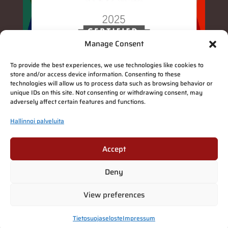
Manage Consent
To provide the best experiences, we use technologies like cookies to
store and/or access device information. Consenting to these
technologies will allow us to process data such as browsing behavior or
unique IDs on this site. Not consenting or withdrawing consent, may
adversely affect certain features and functions.
Hallinnoi palveluita
Accept
Tietosuojaseloste
|
Deny
Suomi
English
(
Englanti
)
Deutsch
(
Saksa
)
Français
(
Ranska
)
Italiano
(
Italia
)
View preferences
Español
(
Espanja
)
Tietosuojaseloste
Impressum