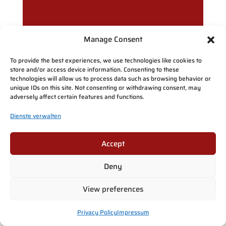
PLANEN SIE IHREN
Manage Consent
SOMMERBESUCH IN
To provide the best experiences, we use technologies like cookies to
ROVANIEMI
store and/or access device information. Consenting to these
technologies will allow us to process data such as browsing behavior or
unique IDs on this site. Not consenting or withdrawing consent, may
adversely affect certain features and functions.
Wenn Sie eine Reise nach Lappland
im Sommer planen, sollten Sie
Dienste verwalten
unbedingt einen Besuch im
Santa
Claus Village
und bei
Santa Claus
Accept
Reindeer
in Ihr Programm
aufnehmen.
Deny
View preferences
Der Sommer bietet eine ruhige
Gelegenheit, die arktische Landschaft
Privacy Policy
Impressum
zu erkunden, Rentiere zu treffen und