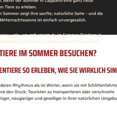
 bietet der Sommer in Lappland eine ganz neue
en Tiere zu erleben.
 Sommer zeigt ihre sanfte, natürliche Seite – und die
Mitternachtssonne ist einfach unvergesslich.
 genau,
wie, wo und warum
du im Sommer Rentiere in
sbesondere bei Santa Claus Reindeer in Rovaniemi
.
TIERE IM SOMMER BESUCHEN?
ENTIERE SO ERLEBEN, WIE SIE WIRKLICH SIN
deren Rhythmus als im Winter, wenn sie mit Schlittenfahrt
ne den Druck, Touristen zu transportieren oder verschneite
higer, neugieriger und geselliger in ihrer natürlichen Umgeb