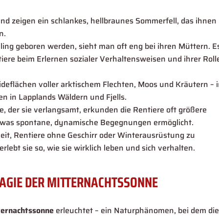
 und zeigen ein schlankes, hellbraunes Sommerfell, das ihnen
n.
ing geboren werden, sieht man oft eng bei ihren Müttern. Es
tiere beim Erlernen sozialer Verhaltensweisen und ihrer Roll
eideflächen voller arktischem Flechten, Moos und Kräutern – 
n in Lapplands Wäldern und Fjells.
 der sie verlangsamt, erkunden die Rentiere oft größere
, was spontane, dynamische Begegnungen ermöglicht.
eit, Rentiere ohne Geschirr oder Winterausrüstung zu
lebt sie so, wie sie wirklich leben und sich verhalten.
 MAGIE DER MITTERNACHTSSONNE
ternachtssonne
erleuchtet – ein Naturphänomen, bei dem di