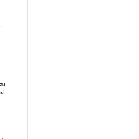
i.
e“
 zu
nd