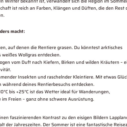
n Winter bekannt ist, verwandelt sich die Region im Sommer
chaft ist reich an Farben, Klängen und Düften, die den Rest 
en.
ders macht:
n, auf denen die Rentiere grasen. Du könntest arktisches
 weißes Wollgras entdecken.
hzogen vom Duft nach Kiefern, Birken und wilden Kräutern – e
vität.
mmender Insekten und raschelnder Kleintiere. Mit etwas Glüc
n während deines Rentierbesuchs entdecken.
0°C bis +25°C ist das Wetter ideal für Wanderungen,
e im Freien – ganz ohne schwere Ausrüstung.
inen faszinierenden Kontrast zu den eisigen Bildern Lapplan
falt der Jahreszeiten. Der Sommer ist eine fantastische Reisez