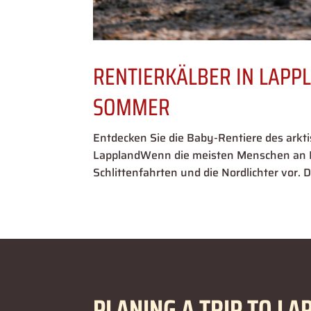
RENTIERKÄLBER IN LAPP
SOMMER
Entdecken Sie die Baby-Rentiere des ar
LapplandWenn die meisten Menschen an Lap
Schlittenfahrten und die Nordlichter vor
PLANING A TRIP TO LA