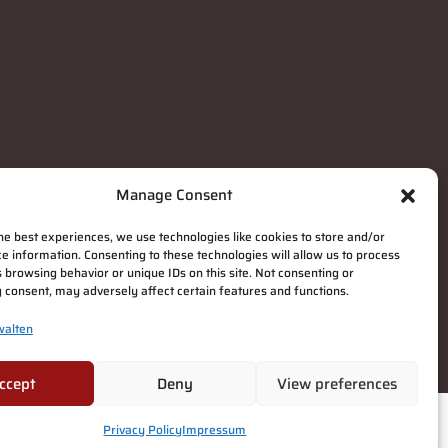
Manage Consent
he best experiences, we use technologies like cookies to store and/or
e information. Consenting to these technologies will allow us to process
 browsing behavior or unique IDs on this site. Not consenting or
 consent, may adversely affect certain features and functions.
walten
ccept
Deny
View preferences
ano
(
Italienisch
)
Privacy Policy
Impressum