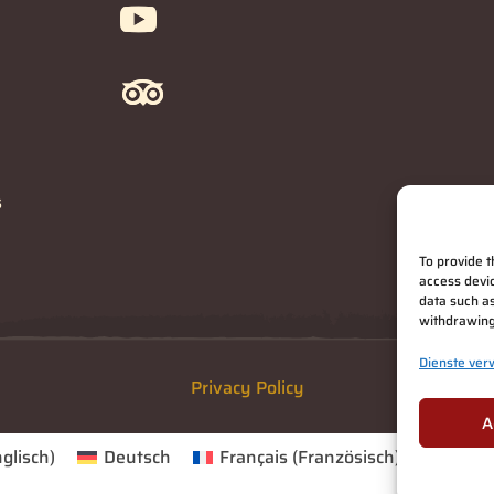
3
s
To provide t
access devic
data such as
withdrawing
Dienste ver
Privacy Policy
A
glisch
)
Deutsch
Français
(
Französisch
)
Itali