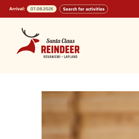
Arrival:
Search for activities