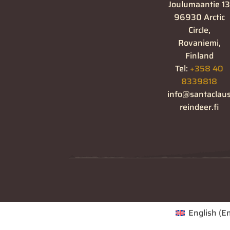
Joulumaantie 1
96930 Arctic
Circle,
Rovaniemi,
Finland
Tel:
+358 40
8339818
info@santaclau
reindeer.fi
English
(
En