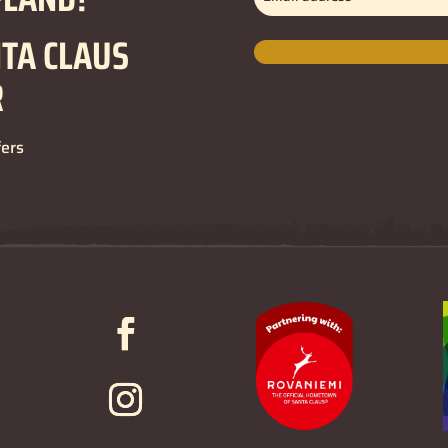
address
(erforderlich)
NTA CLAUS
R
fers